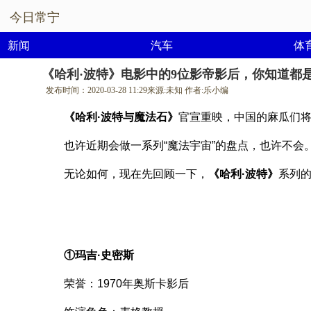
今日常宁
新闻
汽车
体
《哈利·波特》电影中的9位影帝影后，你知道都
发布时间：
2020-03-28 11:29
来源:
未知
作者:
乐小编
《哈利·波特与魔法石》
官宣重映，中国的麻瓜们
也许近期会做一系列“魔法宇宙”的盘点，也许不会
无论如何，现在先回顾一下，
《哈利·波特》
系列
①玛吉·史密斯
荣誉：1970年奥斯卡影后