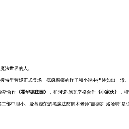
是魔法世界的人。
教授特里劳妮正式登场，疯疯癫癫的样子和小说中描述如出一辙
金斯合作
《霍华德庄园》
，和阿诺·施瓦辛格合作
《小家伙》
，和
第二部中胆小、爱慕虚荣的黑魔法防御术老师“吉德罗·洛哈特”是