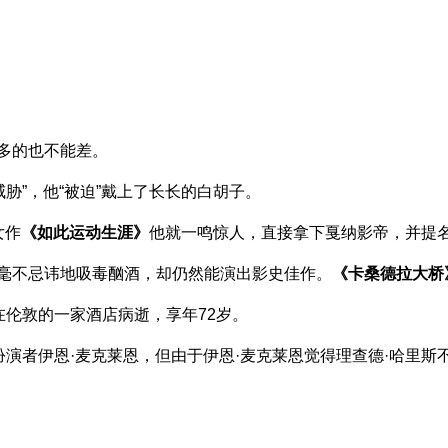
多的也不能差。
胁”，他“被迫”戴上了长长的白胡子。
女作
《如此运动生涯》
他就一鸣惊人，直接拿下戛纳影帝，并提
毫不忌讳地吸毒酗酒，却仍然能演出影史佳作。
《卡桑德拉大桥
在伦敦的一家酒店病逝，享年72岁。
的扮演者伊恩·麦克莱恩，但由于伊恩·麦克莱恩觉得理查德·哈里