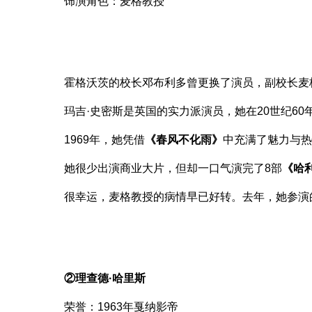
饰演角色：麦格教授
霍格沃茨的校长邓布利多曾更换了演员，副校长麦
玛吉·史密斯是英国的实力派演员，她在20世纪6
1969年，她凭借
《春风不化雨》
中充满了魅力与
她很少出演商业大片，但却一口气演完了8部
《哈
很幸运，麦格教授的病情早已好转。去年，她参演
②理查德·哈里斯
荣誉：1963年戛纳影帝