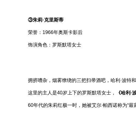
③朱莉·克里斯蒂
荣誉：1966年奥斯卡影后
饰演角色：罗斯默塔女士
拥挤嘈杂，烟雾缭绕的三把扫帚酒吧，哈利·波特
这里的主人是40岁上下的罗斯默塔女士，
《哈利·
60年代的朱莉红极一时，她被艾尔·帕西诺称为“