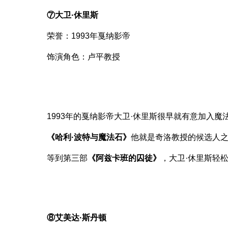
⑦大卫·休里斯
荣誉：1993年戛纳影帝
饰演角色：卢平教授
1993年的戛纳影帝大卫·休里斯很早就有意加入魔
《哈利·波特与魔法石》
他就是奇洛教授的候选人之
等到第三部
《阿兹卡班的囚徒》
，大卫·休里斯轻
⑧艾美达·斯丹顿