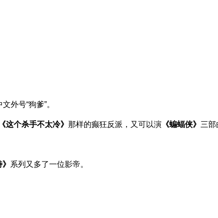
文外号“狗爹”。
《这个杀手不太冷》
那样的癫狂反派，又可以演
《蝙蝠侠》
三部
特》
系列又多了一位影帝。