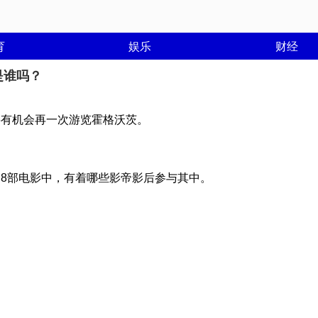
育
娱乐
财经
是谁吗？
将有机会再一次游览霍格沃茨。
。
的8部电影中，有着哪些影帝影后参与其中。